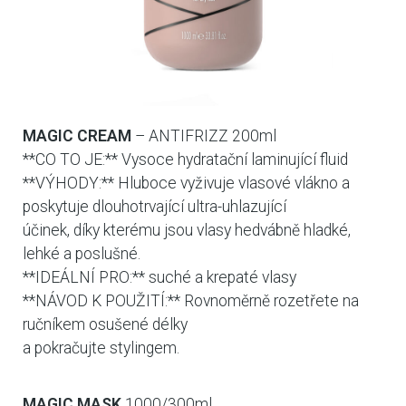
MAGIC CREAM
– ANTIFRIZZ 200ml
**CO TO JE:** Vysoce hydratační laminující fluid
**VÝHODY:** Hluboce vyživuje vlasové vlákno a
poskytuje dlouhotrvající ultra-uhlazující
účinek, díky kterému jsou vlasy hedvábně hladké,
lehké a poslušné.
**IDEÁLNÍ PRO:** suché a krepaté vlasy
**NÁVOD K POUŽITÍ:** Rovnoměrně rozetřete na
ručníkem osušené délky
a pokračujte stylingem.
MAGIC MASK
1000/300ml