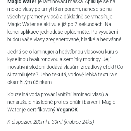
Magic Water
je laminovací maska. Aplikuje se na
mokré vlasy po umytí šamponem, nanese se na
všechny prameny vlasů a důkladně se vmasíruje.
Magic Water se aktivuje již po 7 sekundách. Na
konci aplikace jednoduše opláchněte. Po vysušení
budou vaše vlasy zregenerované, hladké a hedvábné.
Jedná se o laminujici a hedvábnou vlasovou kúru s
kyselinou hyaluronovou a semínky moringy. Její
inovativní složení dodává vlasům zrcadlový efekt! Co
si zamilujete? Jeho tekutá, vodově lehká textura s
okamžitým účinkem.
Kouzelná voda provádí vnitřní laminaci vlasů a
nenarušuje následné profesionální barvení. Magic
Water je certifikovaný
VeganOK
K dispozici: 280ml a 30ml (krabice 24ks)