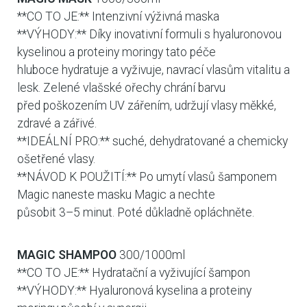
**CO TO JE:** Intenzivní výživná maska
**VÝHODY:** Díky inovativní formuli s hyaluronovou
kyselinou a proteiny moringy tato péče
hluboce hydratuje a vyživuje, navrací vlasům vitalitu a
lesk. Zelené vlašské ořechy chrání barvu
před poškozením UV zářením, udržují vlasy měkké,
zdravé a zářivé.
**IDEÁLNÍ PRO:** suché, dehydratované a chemicky
ošetřené vlasy.
**NÁVOD K POUŽITÍ:** Po umytí vlasů šamponem
Magic naneste masku Magic a nechte
působit 3–5 minut. Poté důkladně opláchněte.
MAGIC SHAMPOO
300/1000ml
**CO TO JE:** Hydratační a vyživující šampon
**VÝHODY:** Hyaluronová kyselina a proteiny