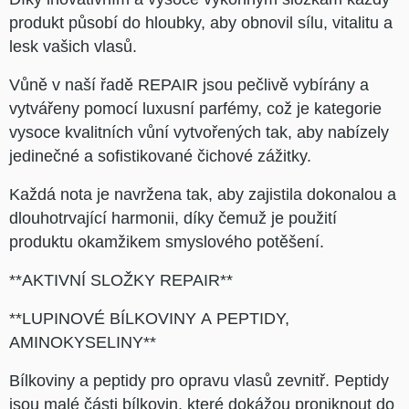
produkt působí do hloubky, aby obnovil sílu, vitalitu a
lesk vašich vlasů.
Vůně v naší řadě REPAIR jsou pečlivě vybírány a
vytvářeny pomocí luxusní parfémy, což je kategorie
vysoce kvalitních vůní vytvořených tak, aby nabízely
jedinečné a sofistikované čichové zážitky.
Každá nota je navržena tak, aby zajistila dokonalou a
dlouhotrvající harmonii, díky čemuž je použití
produktu okamžikem smyslového potěšení.
**AKTIVNÍ SLOŽKY REPAIR**
**LUPINOVÉ BÍLKOVINY A PEPTIDY,
AMINOKYSELINY**
Bílkoviny a peptidy pro opravu vlasů zevnitř. Peptidy
jsou malé části bílkovin, které dokážou proniknout do