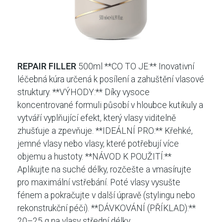
REPAIR FILLER
500ml **CO TO JE:** Inovativní
léčebná kúra určená k posílení a zahuštění vlasové
struktury. **VÝHODY:** Díky vysoce
koncentrované formuli působí v hloubce kutikuly a
vytváří vyplňující efekt, který vlasy viditelně
zhušťuje a zpevňuje. **IDEÁLNÍ PRO:** Křehké,
jemné vlasy nebo vlasy, které potřebují více
objemu a hustoty. **NÁVOD K POUŽITÍ:**
Aplikujte na suché délky, rozčešte a vmasírujte
pro maximální vstřebání. Poté vlasy vysušte
fénem a pokračujte v další úpravě (stylingu nebo
rekonstrukční péči). **DÁVKOVÁNÍ (PŘÍKLAD):**
20–25 g na vlasy střední délky.