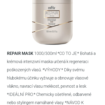
REPAIR MASK
1000/300ml *CO TO JE:* Bohatá a
krémová intenzivní maska určená k regeneraci
poškozených vlasů. *VÝHODY:* Díky svému
hlubokému účinku vyživuje a obnovuje vlasové
vlákno, navrací vlasu mekkost, pevnost a lesk.
*IDEÁLNÍ PRO:* Chemicky ošetřené, odbarvené
nebo stylingem namáhané vlasy. *NÁVOD K