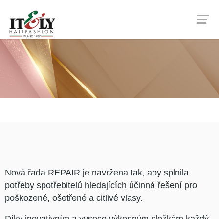
Nová řada REPAIR je navržena tak, aby splnila
potřeby spotřebitelů hledajících účinná řešení pro
poškozené, ošetřené a citlivé vlasy.
Díky inovativním a vysoce výkonným složkám každý