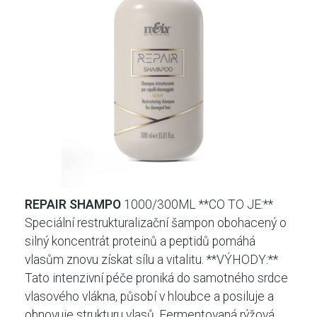
REPAIR SHAMPO
1000/300ML **CO TO JE:**
Speciální restrukturalizační šampon obohacený o
silný koncentrát proteinů a peptidů pomáhá
vlasům znovu získat sílu a vitalitu. **VÝHODY:**
Tato intenzivní péče proniká do samotného srdce
vlasového vlákna, působí v hloubce a posiluje a
obnovuje strukturu vlasů. Fermentovaná rýžová