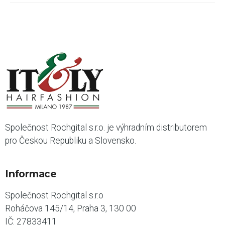
Společnost Rochgital s.r.o. je výhradním distributorem
pro Českou Republiku a Slovensko.
Informace
Společnost Rochgital s.r.o
Roháčova 145/14, Praha 3, 130 00
IČ: 27833411